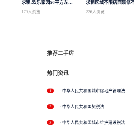
求租:欢乐家园50平方左右的单身公寓廉...
求租区域不限店面装修
179
人浏览
226
人浏览
推荐二手房
热门资讯
1
· 中华人民共和国城市房地产管理法
2
· 中华人民共和国契税法
3
· 中华人民共和国城市维护建设税法