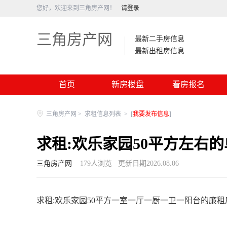
您好，欢迎来到三角房产网！
请登录
三角房产网
最新二手房信息
最新出租房信息
首页
新房楼盘
看房报名
三角房产网
>
求租信息列表
>
[
我要发布信息
]
求租:欢乐家园50平方左右
三角房产网
179
人浏览
更新日期2026.08.06
求租:欢乐家园50平方一室一厅一厨一卫一阳台的廉租