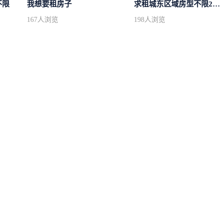
不限
我想要租房子
求租城东区域房型不限2室2卫装修不限2...
167
人浏览
198
人浏览