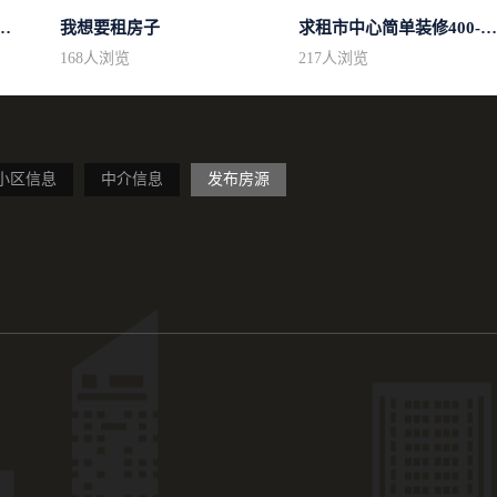
50平方左右的单身公寓廉...
我想要租房子
求租市中心简单装修400-500
168
人浏览
217
人浏览
小区信息
中介信息
发布房源